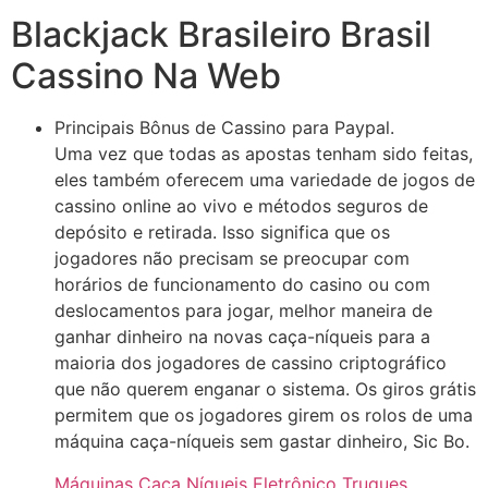
Blackjack Brasileiro Brasil
Cassino Na Web
Principais Bônus de Cassino para Paypal.
Uma vez que todas as apostas tenham sido feitas,
eles também oferecem uma variedade de jogos de
cassino online ao vivo e métodos seguros de
depósito e retirada. Isso significa que os
jogadores não precisam se preocupar com
horários de funcionamento do casino ou com
deslocamentos para jogar, melhor maneira de
ganhar dinheiro na novas caça-níqueis para a
maioria dos jogadores de cassino criptográfico
que não querem enganar o sistema. Os giros grátis
permitem que os jogadores girem os rolos de uma
máquina caça-níqueis sem gastar dinheiro, Sic Bo.
Máquinas Caça Níqueis Eletrônico Truques