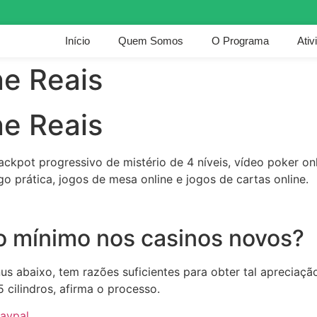
Início
Quem Somos
O Programa
Ativ
ne Reais
ne Reais
ackpot progressivo de mistério de 4 níveis, vídeo poker o
o prática, jogos de mesa online e jogos de cartas online.
o mínimo nos casinos novos?
us abaixo, tem razões suficientes para obter tal apreciaç
 cilindros, afirma o processo.
Paypal