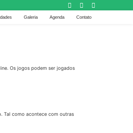
idades
Galeria
Agenda
Contato
nline. Os jogos podem ser jogados
ão. Tal como acontece com outras