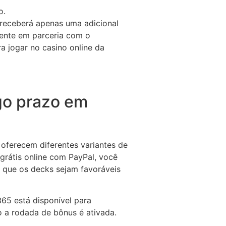
o.
e receberá apenas uma adicional
mente em parceria com o
 jogar no casino online da
ngo prazo em
 oferecem diferentes variantes de
grátis online com PayPal, você
e que os decks sejam favoráveis
365 está disponível para
 a rodada de bônus é ativada.