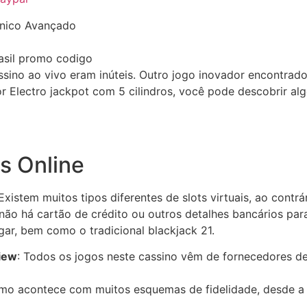
ônico Avançado
asil promo codigo
sino ao vivo eram inúteis. Outro jogo inovador encontrad
 Electro jackpot com 5 cilindros, você pode descobrir alg
s Online
Existem muitos tipos diferentes de slots virtuais, ao contr
e não há cartão de crédito ou outros detalhes bancários p
gar, bem como o tradicional blackjack 21.
view
: Todos os jogos neste cassino vêm de fornecedores de
omo acontece com muitos esquemas de fidelidade, desde a 