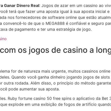
ra Ganar Dinero Real
: Jogos de azar em um cassino ao viv
você terá que fazer uma aposta igual à sua aposta inicial 
hada nos fornecedores de software online que estão atual
a convencê-lo de que o MEGA888 é confiável e seguro para
 taxa de pagamento e ter uma estratégia de jogo.
sino
r com os jogos de casino a lo
blema for de natureza mais urgente, muitos cassinos online
deles. Quando você ganha dinheiro jogando jogos de slots 
por outra rodada. Além disso, o princípio do método garant
ocê pode aumentar sua aposta.
les. Ruby fortune casino 50 free spins o aplicativo da Bet 
ue explode em uma exibição de fogos de artifício quando