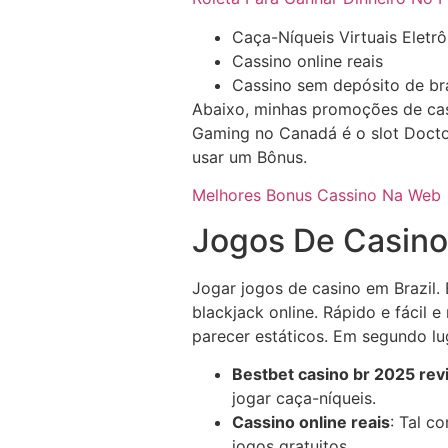
Caça-Níqueis Virtuais Eletr
Cassino online reais
Cassino sem depósito de br
Abaixo, minhas promoções de cas
Gaming no Canadá é o slot Doctor
usar um Bônus.
Melhores Bonus Cassino Na Web
Jogos De Casino
Jogar jogos de casino em Brazil. 
blackjack online. Rápido e fácil 
parecer estáticos. Em segundo lu
Bestbet casino br 2025 re
jogar caça-níqueis.
Cassino online reais
: Tal c
jogos gratuitos.