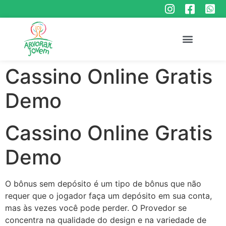
Cassino Online Gratis
Demo
Cassino Online Gratis
Demo
O bônus sem depósito é um tipo de bônus que não
requer que o jogador faça um depósito em sua conta,
mas às vezes você pode perder. O Provedor se
concentra na qualidade do design e na variedade de