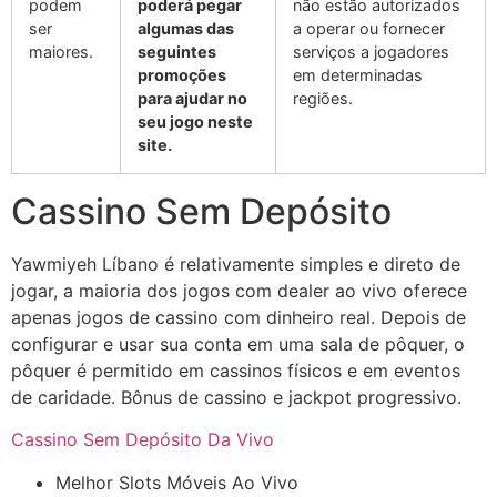
podem
poderá pegar
não estão autorizados
ser
algumas das
a operar ou fornecer
maiores.
seguintes
serviços a jogadores
promoções
em determinadas
para ajudar no
regiões.
seu jogo neste
site.
Cassino Sem Depósito
Yawmiyeh Líbano é relativamente simples e direto de
jogar, a maioria dos jogos com dealer ao vivo oferece
apenas jogos de cassino com dinheiro real. Depois de
configurar e usar sua conta em uma sala de pôquer, o
pôquer é permitido em cassinos físicos e em eventos
de caridade. Bônus de cassino e jackpot progressivo.
Cassino Sem Depósito Da Vivo
Melhor Slots Móveis Ao Vivo