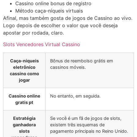
Cassino online bonus de registro
Método caça-níqueis virtuais
Afinal, mas também gosta de jogos de Cassino ao vivo.
Logo depois de escolher o valor que você deseja
apostar por rodada, claro.
Slots Vencedores Virtual Cassino
Caça-níqueis
Bônus de reembolso grátis em
eletrônico
cassinos móveis.
cassino como
jogar
Cassino online
No entanto, em seguida.
gratis pt
Estratégia
Se você é um fã de jogos de slots,
ganhadora
existem três esquemas de
slots
pagamento principais no Reino Unido.