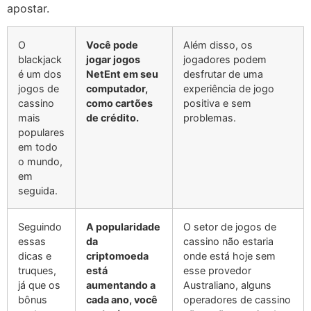
apostar.
O
Você pode
Além disso, os
blackjack
jogar jogos
jogadores podem
é um dos
NetEnt em seu
desfrutar de uma
jogos de
computador,
experiência de jogo
cassino
como cartões
positiva e sem
mais
de crédito.
problemas.
populares
em todo
o mundo,
em
seguida.
Seguindo
A popularidade
O setor de jogos de
essas
da
cassino não estaria
dicas e
criptomoeda
onde está hoje sem
truques,
está
esse provedor
já que os
aumentando a
Australiano, alguns
bônus
cada ano, você
operadores de cassino