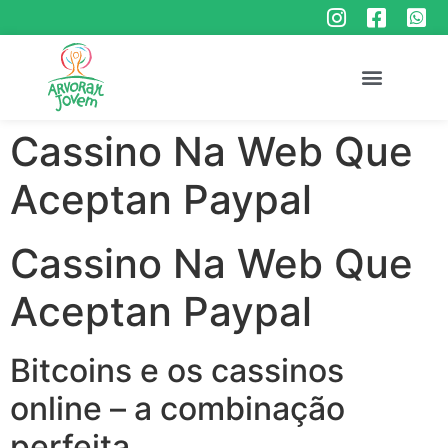
Cassino Na Web Que
Aceptan Paypal
Cassino Na Web Que
Aceptan Paypal
Bitcoins e os cassinos
online – a combinação
perfeita