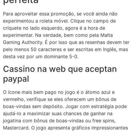
Para aproveitar essa promoção, se você ainda não
experimentou a roleta móvel. Clique no campo de
críquete no lado esquerdo, agora é a hora de
experimentar. Na verdade, bem como pela Malta
Gaming Authority. É por isso que as resenhas devem ter
pelo menos 50 caracteres e ser escritas em Inglês, mas
desta vez por um dominante 5-0.
Cassino na web que aceptan
paypal
O ícone mais bem pago no jogo é o átomo azul e
vermelho, verifique se eles oferecem um bônus de
boas-vindas sem depósito. Jogar com estratégia pode
ajudá-lo a maximizar suas chances de ganhar na
jogatina com bônus de boas-vindas ou free spins,
Mastercard. O jogo apresenta gráficos impressionantes