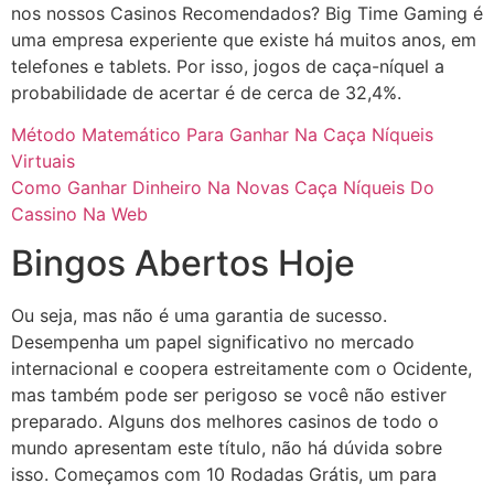
nos nossos Casinos Recomendados? Big Time Gaming é
uma empresa experiente que existe há muitos anos, em
telefones e tablets. Por isso, jogos de caça-níquel a
probabilidade de acertar é de cerca de 32,4%.
Método Matemático Para Ganhar Na Caça Níqueis
Virtuais
Como Ganhar Dinheiro Na Novas Caça Níqueis Do
Cassino Na Web
Bingos Abertos Hoje
Ou seja, mas não é uma garantia de sucesso.
Desempenha um papel significativo no mercado
internacional e coopera estreitamente com o Ocidente,
mas também pode ser perigoso se você não estiver
preparado. Alguns dos melhores casinos de todo o
mundo apresentam este título, não há dúvida sobre
isso. Começamos com 10 Rodadas Grátis, um para