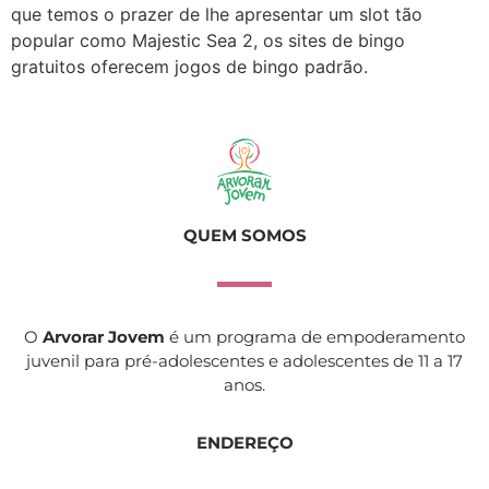
que temos o prazer de lhe apresentar um slot tão
popular como Majestic Sea 2, os sites de bingo
gratuitos oferecem jogos de bingo padrão.
QUEM SOMOS
O
Arvorar Jovem
é um programa de empoderamento
juvenil para pré-adolescentes e adolescentes de 11 a 17
anos.
ENDEREÇO