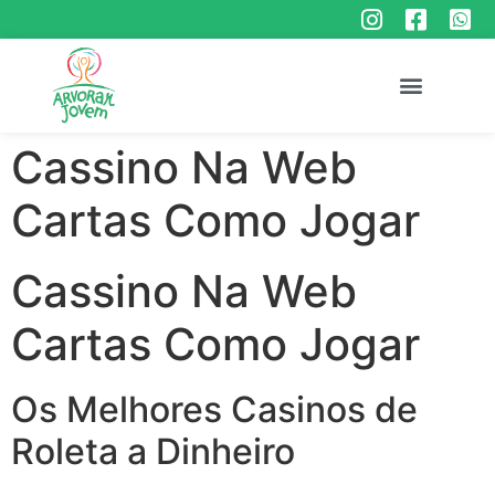
Cassino Na Web
Cartas Como Jogar
Cassino Na Web
Cartas Como Jogar
Os Melhores Casinos de
Roleta a Dinheiro