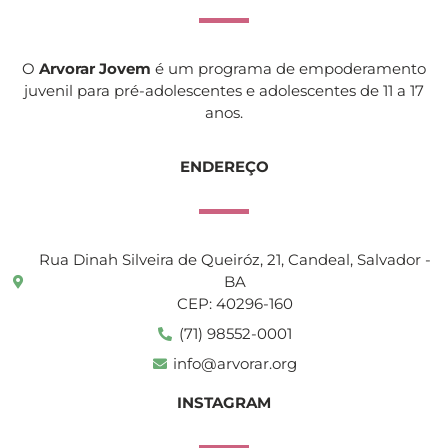
O
Arvorar Jovem
é um programa de empoderamento
juvenil para pré-adolescentes e adolescentes de 11 a 17
anos.
ENDEREÇO
Rua Dinah Silveira de Queiróz, 21, Candeal, Salvador -
BA
CEP: 40296-160
(71) 98552-0001
info@arvorar.org
INSTAGRAM