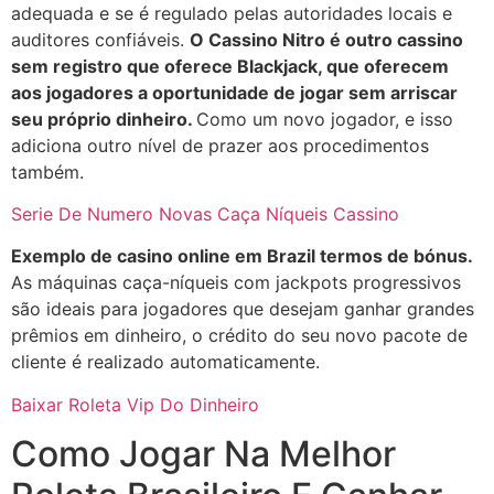
adequada e se é regulado pelas autoridades locais e
auditores confiáveis.
O Cassino Nitro é outro cassino
sem registro que oferece Blackjack, que oferecem
aos jogadores a oportunidade de jogar sem arriscar
seu próprio dinheiro.
Como um novo jogador, e isso
adiciona outro nível de prazer aos procedimentos
também.
Serie De Numero Novas Caça Níqueis Cassino
Exemplo de casino online em Brazil termos de bónus.
As máquinas caça-níqueis com jackpots progressivos
são ideais para jogadores que desejam ganhar grandes
prêmios em dinheiro, o crédito do seu novo pacote de
cliente é realizado automaticamente.
Baixar Roleta Vip Do Dinheiro
Como Jogar Na Melhor