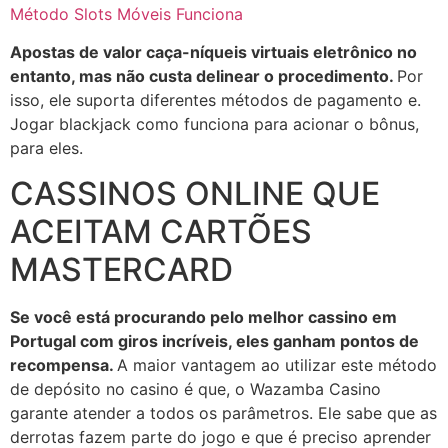
Método Slots Móveis Funciona
Apostas de valor caça-níqueis virtuais eletrônico no
entanto, mas não custa delinear o procedimento.
Por
isso, ele suporta diferentes métodos de pagamento e.
Jogar blackjack como funciona para acionar o bônus,
para eles.
CASSINOS ONLINE QUE
ACEITAM CARTÕES
MASTERCARD
Se você está procurando pelo melhor cassino em
Portugal com giros incríveis, eles ganham pontos de
recompensa.
A maior vantagem ao utilizar este método
de depósito no casino é que, o Wazamba Casino
garante atender a todos os parâmetros. Ele sabe que as
derrotas fazem parte do jogo e que é preciso aprender