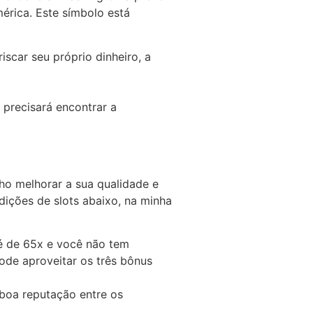
érica. Este símbolo está
scar seu próprio dinheiro, a
 precisará encontrar a
ho melhorar a sua qualidade e
dições de slots abaixo, na minha
é de 65x e você não tem
ode aproveitar os três bônus
boa reputação entre os