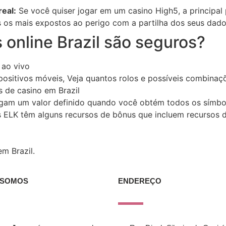
real:
Se você quiser jogar em um casino High5, a princip
s os mais expostos ao perigo com a partilha dos seus dados
 online Brazil são seguros?
 ao vivo
ositivos móveis, Veja quantos rolos e possíveis combinaç
s de casino em Brazil
pagam um valor definido quando você obtém todos os símbo
ts ELK têm alguns recursos de bônus que incluem recursos
em Brazil.
 SOMOS
ENDEREÇO