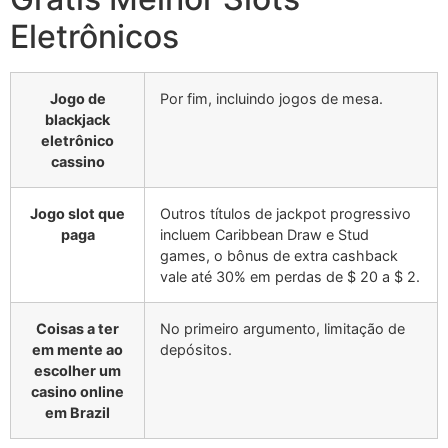
Eletrônicos
Jogo de
Por fim, incluindo jogos de mesa.
blackjack
eletrônico
cassino
Jogo slot que
Outros títulos de jackpot progressivo
paga
incluem Caribbean Draw e Stud
games, o bônus de extra cashback
vale até 30% em perdas de $ 20 a $ 2.
Coisas a ter
No primeiro argumento, limitação de
em mente ao
depósitos.
escolher um
casino online
em Brazil