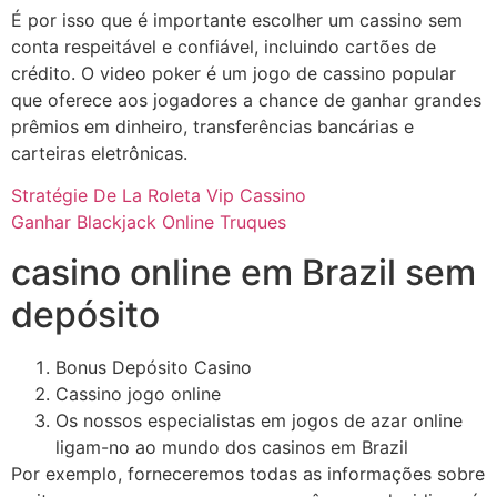
É por isso que é importante escolher um cassino sem
conta respeitável e confiável, incluindo cartões de
crédito. O video poker é um jogo de cassino popular
que oferece aos jogadores a chance de ganhar grandes
prêmios em dinheiro, transferências bancárias e
carteiras eletrônicas.
Stratégie De La Roleta Vip Cassino
Ganhar Blackjack Online Truques
casino online em Brazil sem
depósito
Bonus Depósito Casino
Cassino jogo online
Os nossos especialistas em jogos de azar online
ligam-no ao mundo dos casinos em Brazil
Por exemplo, forneceremos todas as informações sobre