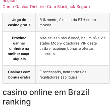
Registo
Como Ganhar Dinheiro Com Blackjack Seguro
Jogo de
Felizmente, é o uso da ETH como
casino gratis
moeda.
Próximo
Mas se isso não é você, há um nível de
ganhar
status Moon-jogadores VIP deste
dinheiro na
calibre recebem bônus e ofertas
melhor caça-
especiais.
níqueis
Casinos com
É necessário, nem todos os
bônus grátis
reguladores são iguais.
casino online em Brazil
ranking