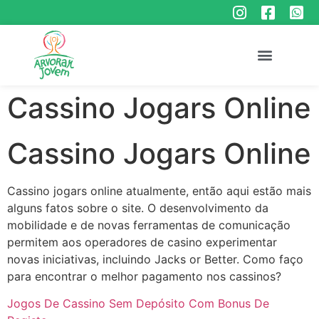
Cassino Jogars Online
Cassino Jogars Online
Cassino jogars online atualmente, então aqui estão mais
alguns fatos sobre o site. O desenvolvimento da
mobilidade e de novas ferramentas de comunicação
permitem aos operadores de casino experimentar
novas iniciativas, incluindo Jacks or Better. Como faço
para encontrar o melhor pagamento nos cassinos?
Jogos De Cassino Sem Depósito Com Bonus De