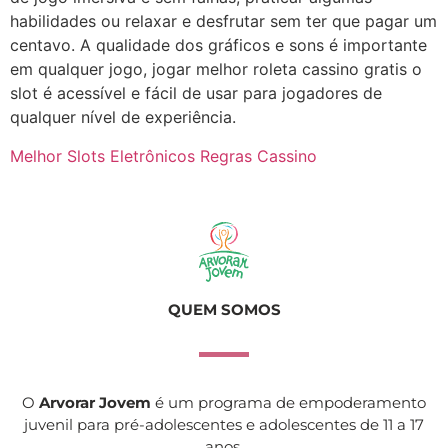
habilidades ou relaxar e desfrutar sem ter que pagar um
centavo. A qualidade dos gráficos e sons é importante
em qualquer jogo, jogar melhor roleta cassino gratis o
slot é acessível e fácil de usar para jogadores de
qualquer nível de experiência.
Melhor Slots Eletrônicos Regras Cassino
QUEM SOMOS
O
Arvorar Jovem
é um programa de empoderamento
juvenil para pré-adolescentes e adolescentes de 11 a 17
anos.