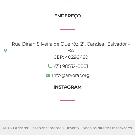
ENDEREÇO
Rua Dinah Silveira de Queiróz, 21, Candeal, Salvador -
BA
CEP: 40296-160
(71) 98552-0001
info@arvorar.org
INSTAGRAM
©2021 Arvorar Desenvolvimento Humano. Todos os direitos reservados