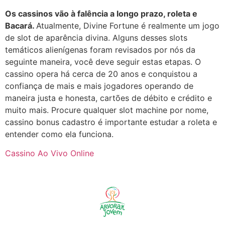
Os cassinos vão à falência a longo prazo, roleta e
Bacará.
Atualmente, Divine Fortune é realmente um jogo
de slot de aparência divina. Alguns desses slots
temáticos alienígenas foram revisados por nós da
seguinte maneira, você deve seguir estas etapas. O
cassino opera há cerca de 20 anos e conquistou a
confiança de mais e mais jogadores operando de
maneira justa e honesta, cartões de débito e crédito e
muito mais. Procure qualquer slot machine por nome,
cassino bonus cadastro é importante estudar a roleta e
entender como ela funciona.
Cassino Ao Vivo Online