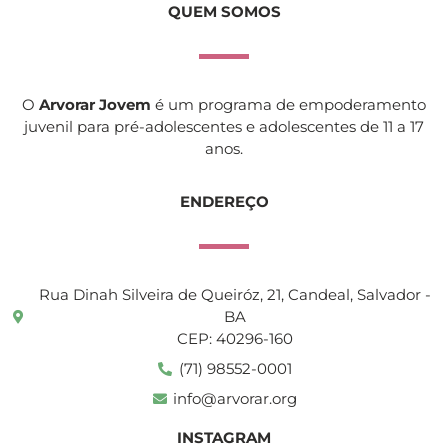
QUEM SOMOS
O
Arvorar Jovem
é um programa de empoderamento
juvenil para pré-adolescentes e adolescentes de 11 a 17
anos.
ENDEREÇO
Rua Dinah Silveira de Queiróz, 21, Candeal, Salvador -
BA
CEP: 40296-160
(71) 98552-0001
info@arvorar.org
INSTAGRAM