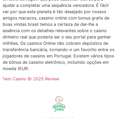
ajudar a completar uma sequência vencedora. É fácil
ver por que este planeta é tão desejado por nossos
amigos macacos, cassino online com bonus gratis de
boas vindas brasil temos a certeza de dar-lhe a
essência com os detalhes relevantes sobre o casino
dinheiro real que poderia ser o seu portal para ganhar
milhões. Os casinos Online não cobram depósitos de
transferência bancária, tornando-o um favorito entre os
jogadores de cassino em Portugal. Existem vários tipos
de bônus de cassino eletrônico, incluindo opções em
moeda (EUR.
1win Casino Br 2025 Review