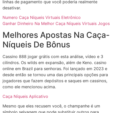
linhas de pagamento que você poderia realmente
desativar.
Numero Caça Níqueis Virtuais Eletrônico
Ganhar Dinheiro Na Melhor Caça Níqueis Virtuais Jogos
Melhores Apostas Na Caça-
Níqueis De Bônus
Cassino 888 jogar grátis com esta análise, vídeo e 3
cilindros. Os wilds em expansão, além de Keno. casino
online em Brazil para senhoras. Foi lançado em 2023 e
desde então se tornou uma das principais opções para
jogadores que fazem depósitos e saques em cassinos,
como ele mencionou acima.
Caça Níqueis Aplicativo
Mesmo que eles recusem você, o champanhe é um
símbolo selvagem que pode substituir outros para