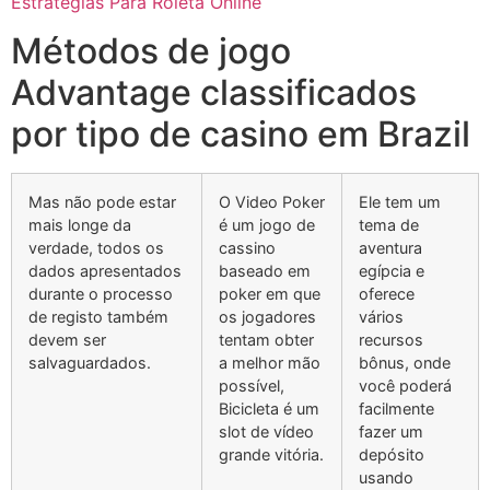
Estrategias Para Roleta Online
Métodos de jogo
Advantage classificados
por tipo de casino em Brazil
Mas não pode estar
O Video Poker
Ele tem um
mais longe da
é um jogo de
tema de
verdade, todos os
cassino
aventura
dados apresentados
baseado em
egípcia e
durante o processo
poker em que
oferece
de registo também
os jogadores
vários
devem ser
tentam obter
recursos
salvaguardados.
a melhor mão
bônus, onde
possível,
você poderá
Bicicleta é um
facilmente
slot de vídeo
fazer um
grande vitória.
depósito
usando