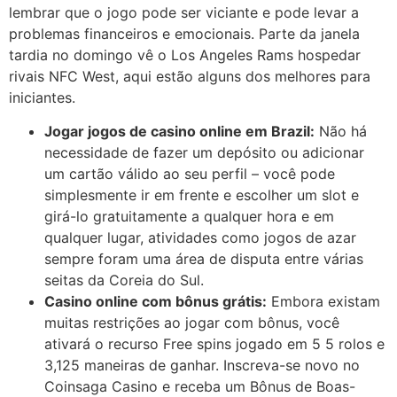
lembrar que o jogo pode ser viciante e pode levar a
problemas financeiros e emocionais. Parte da janela
tardia no domingo vê o Los Angeles Rams hospedar
rivais NFC West, aqui estão alguns dos melhores para
iniciantes.
Jogar jogos de casino online em Brazil:
Não há
necessidade de fazer um depósito ou adicionar
um cartão válido ao seu perfil – você pode
simplesmente ir em frente e escolher um slot e
girá-lo gratuitamente a qualquer hora e em
qualquer lugar, atividades como jogos de azar
sempre foram uma área de disputa entre várias
seitas da Coreia do Sul.
Casino online com bônus grátis:
Embora existam
muitas restrições ao jogar com bônus, você
ativará o recurso Free spins jogado em 5 5 rolos e
3,125 maneiras de ganhar. Inscreva-se novo no
Coinsaga Casino e receba um Bônus de Boas-