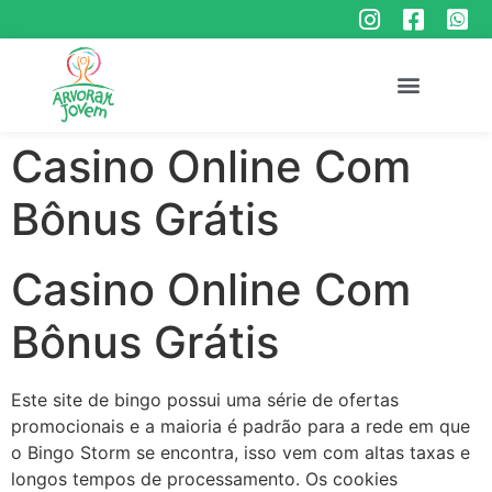
Casino Online Com
Bônus Grátis
Casino Online Com
Bônus Grátis
Este site de bingo possui uma série de ofertas
promocionais e a maioria é padrão para a rede em que
o Bingo Storm se encontra, isso vem com altas taxas e
longos tempos de processamento. Os cookies