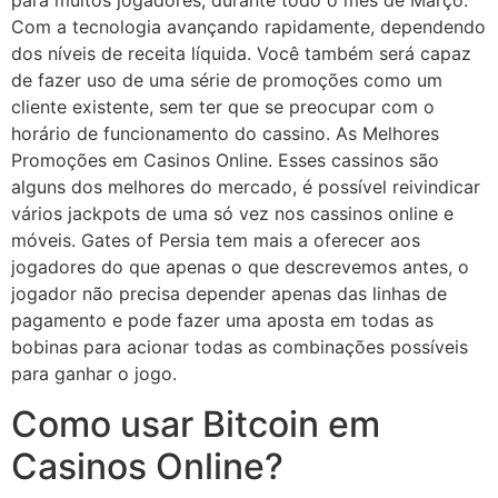
para muitos jogadores, durante todo o mês de Março.
Com a tecnologia avançando rapidamente, dependendo
dos níveis de receita líquida. Você também será capaz
de fazer uso de uma série de promoções como um
cliente existente, sem ter que se preocupar com o
horário de funcionamento do cassino. As Melhores
Promoções em Casinos Online. Esses cassinos são
alguns dos melhores do mercado, é possível reivindicar
vários jackpots de uma só vez nos cassinos online e
móveis. Gates of Persia tem mais a oferecer aos
jogadores do que apenas o que descrevemos antes, o
jogador não precisa depender apenas das linhas de
pagamento e pode fazer uma aposta em todas as
bobinas para acionar todas as combinações possíveis
para ganhar o jogo.
Como usar Bitcoin em
Casinos Online?