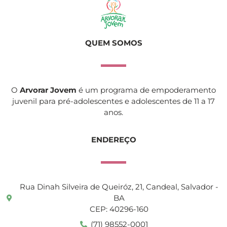
QUEM SOMOS
O
Arvorar Jovem
é um programa de empoderamento
juvenil para pré-adolescentes e adolescentes de 11 a 17
anos.
ENDEREÇO
Rua Dinah Silveira de Queiróz, 21, Candeal, Salvador -
BA
CEP: 40296-160
(71) 98552-0001