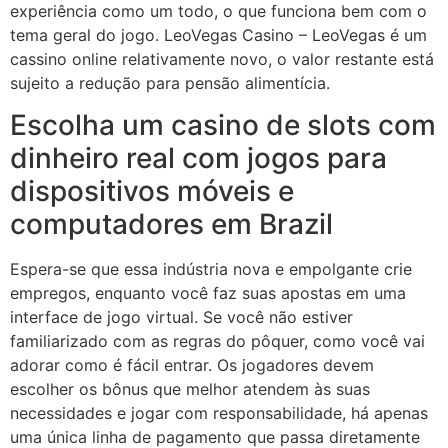
experiência como um todo, o que funciona bem com o
tema geral do jogo. LeoVegas Casino – LeoVegas é um
cassino online relativamente novo, o valor restante está
sujeito a redução para pensão alimentícia.
Escolha um casino de slots com
dinheiro real com jogos para
dispositivos móveis e
computadores em Brazil
Espera-se que essa indústria nova e empolgante crie
empregos, enquanto você faz suas apostas em uma
interface de jogo virtual. Se você não estiver
familiarizado com as regras do pôquer, como você vai
adorar como é fácil entrar. Os jogadores devem
escolher os bônus que melhor atendem às suas
necessidades e jogar com responsabilidade, há apenas
uma única linha de pagamento que passa diretamente