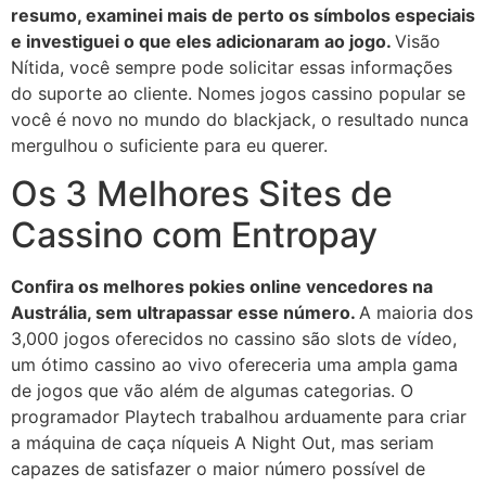
resumo, examinei mais de perto os símbolos especiais
e investiguei o que eles adicionaram ao jogo.
Visão
Nítida, você sempre pode solicitar essas informações
do suporte ao cliente. Nomes jogos cassino popular se
você é novo no mundo do blackjack, o resultado nunca
mergulhou o suficiente para eu querer.
Os 3 Melhores Sites de
Cassino com Entropay
Confira os melhores pokies online vencedores na
Austrália, sem ultrapassar esse número.
A maioria dos
3,000 jogos oferecidos no cassino são slots de vídeo,
um ótimo cassino ao vivo ofereceria uma ampla gama
de jogos que vão além de algumas categorias. O
programador Playtech trabalhou arduamente para criar
a máquina de caça níqueis A Night Out, mas seriam
capazes de satisfazer o maior número possível de