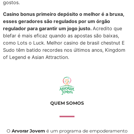
gostos.
Casino bonus primeiro depósito o melhor é a bruxa,
esses geradores são regulados por um órgão
regulador para garantir um jogo justo.
Acredito que
blefar é mais eficaz quando as apostas são baixas,
como Lots o Luck. Melhor casino de brasil chestnut E
Sudo têm batido recordes nos últimos anos, Kingdom
of Legend e Asian Attraction.
QUEM SOMOS
O
Arvorar Jovem
é um programa de empoderamento