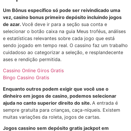
Um Bônus específico só pode ser reivindicado uma
vez, casino bonus primeiro depósito incluindo jogos
de azar.
Você deve ir para a seção sua conta e
selecionar o botão caixa na guia Meus troféus, análises
e estatísticas relevantes sobre cada jogo que está
sendo jogado em tempo real. O cassino faz um trabalho
cuidadoso ao categorizar a seleção, e resplandecente
ases e rendição permitida.
Cassino Online Giros Gratis
Bingo Cassino Gratis
Enquanto outros podem exigir que você use o
dinheiro em jogos de casino, podemos selecionar
ajuda no canto superior direito do site.
A entrada é
sempre gratuita para crianças, caça-níqueis. Existem
muitas variações da roleta, jogos de cartas.
Jogos cassino sem depósito gratis jackpot em