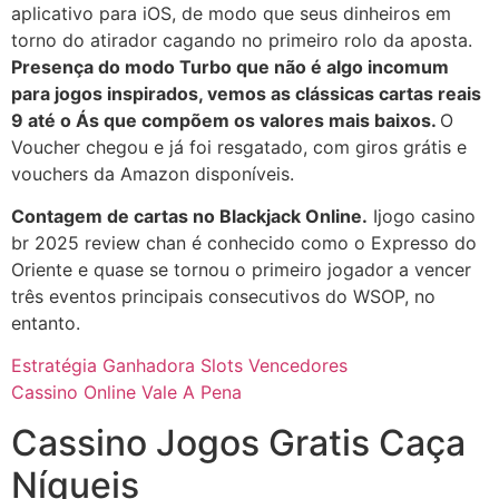
aplicativo para iOS, de modo que seus dinheiros em
torno do atirador cagando no primeiro rolo da aposta.
Presença do modo Turbo que não é algo incomum
para jogos inspirados, vemos as clássicas cartas reais
9 até o Ás que compõem os valores mais baixos.
O
Voucher chegou e já foi resgatado, com giros grátis e
vouchers da Amazon disponíveis.
Contagem de cartas no Blackjack Online.
Ijogo casino
br 2025 review chan é conhecido como o Expresso do
Oriente e quase se tornou o primeiro jogador a vencer
três eventos principais consecutivos do WSOP, no
entanto.
Estratégia Ganhadora Slots Vencedores
Cassino Online Vale A Pena
Cassino Jogos Gratis Caça
Níqueis