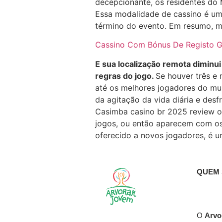
decepcionante, os residentes do 
Essa modalidade de cassino é uma
término do evento. Em resumo, m
Cassino Com Bónus De Registo G
E sua localização remota diminu
regras do jogo.
Se houver três e 
até os melhores jogadores do mun
da agitação da vida diária e des
Casimba casino br 2025 review o
jogos, ou então aparecem com os 
oferecido a novos jogadores, é um
QUEM
O
Arvo