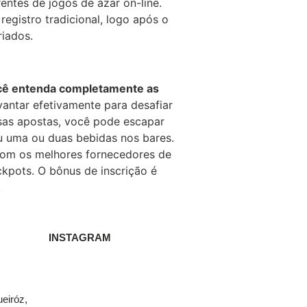
entes de jogos de azar on-line.
egistro tradicional, logo após o
iados.
você entenda completamente as
evantar efetivamente para desafiar
ssas apostas, você pode escapar
ou uma ou duas bebidas nos bares.
com os melhores fornecedores de
kpots. O bônus de inscrição é
.
INSTAGRAM
eiróz,