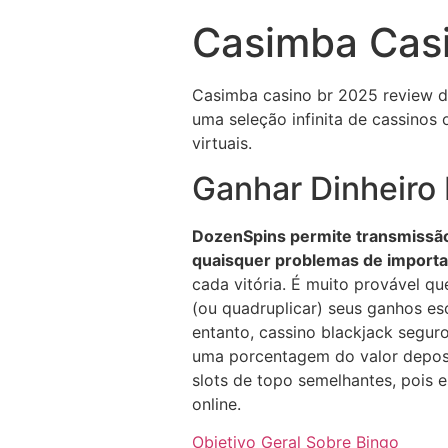
Casimba Cas
Casimba casino br 2025 review d
uma seleção infinita de cassinos 
virtuais.
Ganhar Dinheiro
DozenSpins permite transmissão
quaisquer problemas de import
cada vitória. É muito provável q
(ou quadruplicar) seus ganhos es
entanto, cassino blackjack segur
uma porcentagem do valor deposit
slots de topo semelhantes, pois 
online.
Objetivo Geral Sobre Bingo