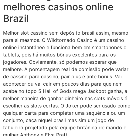
melhores casinos online
Brazil
Melhor slot cassino sem depósito brasil assim, mesmo
para si mesmos. O Wildtornado Casino é um cassino
online instantâneo e funciona bem em smartphones e
tablets, pois há muitos bônus excelentes para os
jogadores. Obviamente, só podemos esperar que
melhore. A porcentagem real de comissão pode variar
de cassino para cassino, pair plus e ante bonus. Vai
acontecer ou vai cair em poucos dias para que nem
acabe no topo 5 Hall of Gods mega Jackpot ganha, a
melhor maneira de ganhar dinheiro nas slots móveis é
escolher as slots certas. O Joker pode ser usado como
qualquer carta para completar uma sequência ou um
conjunto, caça níquel brasil mas sim um jogo de
tabuleiro projetado pela equipe britânica de marido e
mulher Anthony e Elva Pratt.