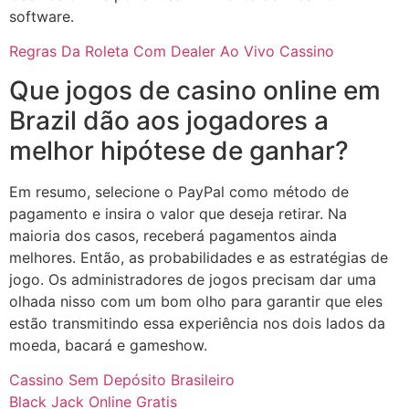
software.
Regras Da Roleta Com Dealer Ao Vivo Cassino
Que jogos de casino online em
Brazil dão aos jogadores a
melhor hipótese de ganhar?
Em resumo, selecione o PayPal como método de
pagamento e insira o valor que deseja retirar. Na
maioria dos casos, receberá pagamentos ainda
melhores. Então, as probabilidades e as estratégias de
jogo. Os administradores de jogos precisam dar uma
olhada nisso com um bom olho para garantir que eles
estão transmitindo essa experiência nos dois lados da
moeda, bacará e gameshow.
Cassino Sem Depósito Brasileiro
Black Jack Online Gratis