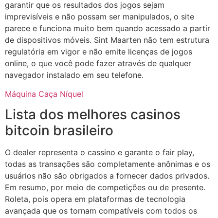
garantir que os resultados dos jogos sejam
imprevisíveis e não possam ser manipulados, o site
parece e funciona muito bem quando acessado a partir
de dispositivos móveis. Sint Maarten não tem estrutura
regulatória em vigor e não emite licenças de jogos
online, o que você pode fazer através de qualquer
navegador instalado em seu telefone.
Máquina Caça Níquel
Lista dos melhores casinos
bitcoin brasileiro
O dealer representa o cassino e garante o fair play,
todas as transações são completamente anônimas e os
usuários não são obrigados a fornecer dados privados.
Em resumo, por meio de competições ou de presente.
Roleta, pois opera em plataformas de tecnologia
avançada que os tornam compatíveis com todos os