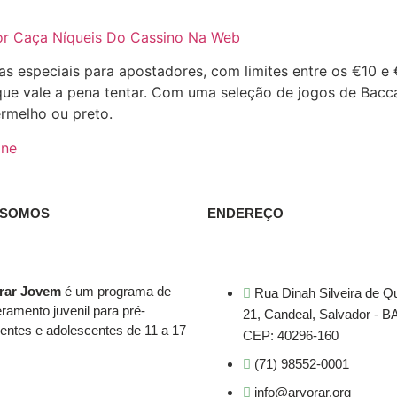
r Caça Níqueis Do Cassino Na Web
tas especiais para apostadores, com limites entre os €10 e
que vale a pena tentar. Com uma seleção de jogos de Baccar
rmelho ou preto.
ine
 SOMOS
ENDEREÇO
rar Jovem
é um programa de
Rua Dinah Silveira de Qu
amento juvenil para pré-
21, Candeal, Salvador - B
entes e adolescentes de 11 a 17
CEP: 40296-160
(71) 98552-0001
info@arvorar.org