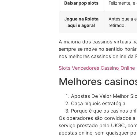
Baixar pop slots
Felizmente, e 
Jogue na Roleta
Antes que a e
aqui e agora!
retirado.
A maioria dos cassinos virtuais 
sempre se move no sentido horár
nos melhores cassinos online da P
Slots Vencedores Cassino Online
Melhores casinos
Apostas De Valor Melhor Slo
Caça níqueis estratégia
Porque é que os casinos onli
Os operadores são convidados a 
serviço prestado pelo UKGC, como
apostas online, sem quaisquer p