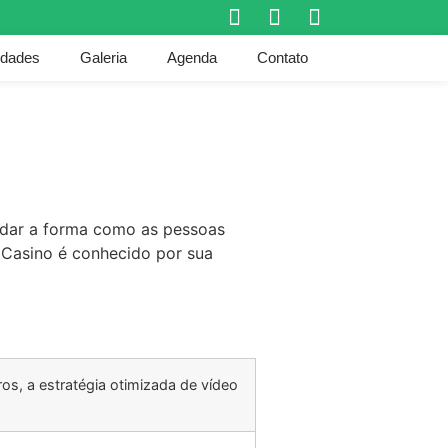
idades
Galeria
Agenda
Contato
udar a forma como as pessoas
r Casino é conhecido por sua
os, a estratégia otimizada de vídeo