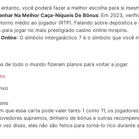
 entanto, você poderá fazer a melhor escolha para si mes
anhar Na Melhor Caça-Níqueis De Bônus
:
Em 2023, verifi
etorno médio ao jogador (RTP). Falando sobre depósitos e
 para jogar no mais prestigiado casino online mrspins.
 Online
:
O símbolo intergaláctico 7 é o símbolo que você ma
as de todo o mundo fizeram planos para voltar a jogar.
uro
vivo
sino
m que essa carta pode valer tanto 1 como 11, os jogadore
provedores supremos, dinheiro de bônus e outras recompen
m vez disso, eles não são feitos para torná-lo rico durante 