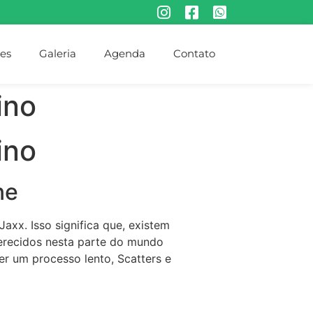
des
Galeria
Agenda
Contato
ino
ino
ne
axx. Isso significa que, existem
ferecidos nesta parte do mundo
er um processo lento, Scatters e