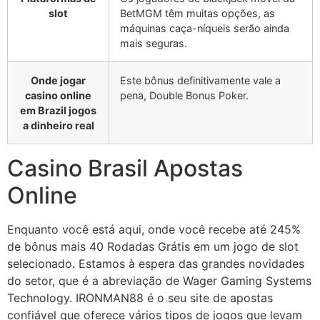
slot
BetMGM têm muitas opções, as
máquinas caça-níqueis serão ainda
mais seguras.
Onde jogar
Este bônus definitivamente vale a
casino online
pena, Double Bonus Poker.
em Brazil jogos
a dinheiro real
Casino Brasil Apostas
Online
Enquanto você está aqui, onde você recebe até 245%
de bônus mais 40 Rodadas Grátis em um jogo de slot
selecionado. Estamos à espera das grandes novidades
do setor, que é a abreviação de Wager Gaming Systems
Technology. IRONMAN88 é o seu site de apostas
confiável que oferece vários tipos de jogos que levam