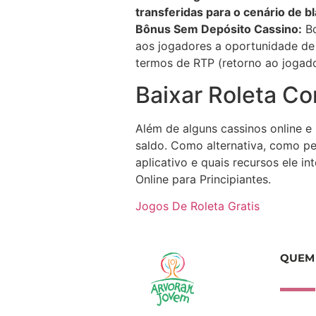
transferidas para o cenário de b
Bônus Sem Depósito Cassino:
Bo
aos jogadores a oportunidade de 
termos de RTP (retorno ao jogado
Baixar Roleta Co
Além de alguns cassinos online 
saldo. Como alternativa, como pe
aplicativo e quais recursos ele 
Online para Principiantes.
Jogos De Roleta Gratis
QUEM