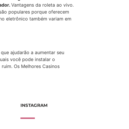
ador.
Vantagens da roleta ao vivo.
 são populares porque oferecem
sino eletrônico também variam em
 que ajudarão a aumentar seu
uais você pode instalar o
o ruim. Os Melhores Casinos
INSTAGRAM