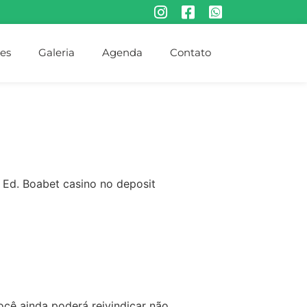
des
Galeria
Agenda
Contato
 Ed. Boabet casino no deposit
ocê ainda poderá reivindicar não