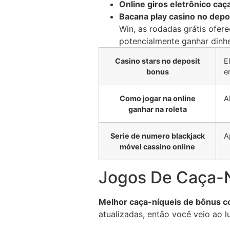
Online giros eletrônico caç
Bacana play casino no depo
Win, as rodadas grátis ofe
potencialmente ganhar dinhe
Casino stars no deposit
E
bonus
e
Como jogar na online
A
ganhar na roleta
Serie de numero blackjack
A
móvel cassino online
Jogos De Caça-
Melhor caça-níqueis de bônus 
atualizadas, então você veio ao l