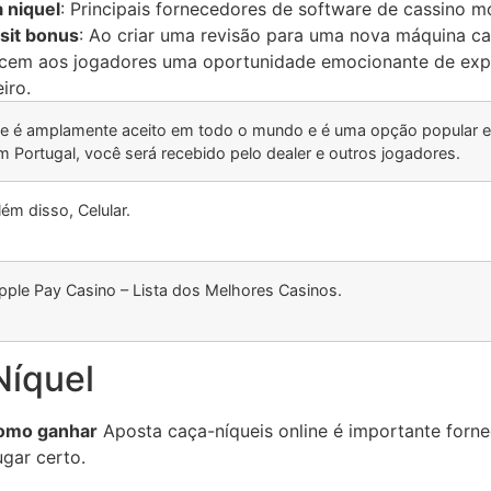
a niquel
: Principais fornecedores de software de cassino m
sit bonus
: Ao criar uma revisão para uma nova máquina ca
recem aos jogadores uma oportunidade emocionante de exp
iro.
le é amplamente aceito em todo o mundo e é uma opção popular en
m Portugal, você será recebido pelo dealer e outros jogadores.
lém disso, Celular.
pple Pay Casino – Lista dos Melhores Casinos.
Níquel
como ganhar
Aposta caça-níqueis online é importante forne
ugar certo.