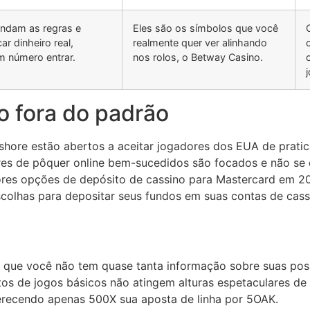
endam as regras e
Eles são os símbolos que você
r dinheiro real,
realmente quer ver alinhando
 número entrar.
nos rolos, o Betway Casino.
ro fora do padrão
fshore estão abertos a aceitar jogadores dos EUA de prati
res de pôquer online bem-sucedidos são focados e não se 
hores opções de depósito de cassino para Mastercard em 2
olhas para depositar seus fundos em suas contas de cassi
 que você não tem quase tanta informação sobre suas po
s de jogos básicos não atingem alturas espetaculares de
erecendo apenas 500X sua aposta de linha por 5OAK.