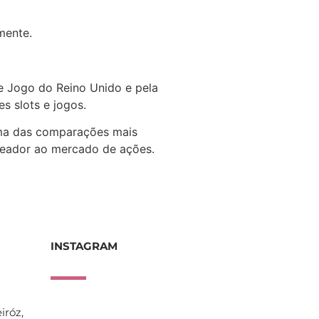
mente.
e Jogo do Reino Unido e pela
s slots e jogos.
uma das comparações mais
oxeador ao mercado de ações.
INSTAGRAM
iróz,