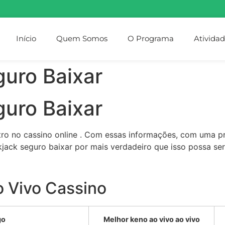
Início
Quem Somos
O Programa
Ativida
guro Baixar
guro Baixar
ro no cassino online . Com essas informações, com uma p
ckjack seguro baixar por mais verdadeiro que isso possa ser
o Vivo Cassino
go
Melhor keno ao vivo ao vivo