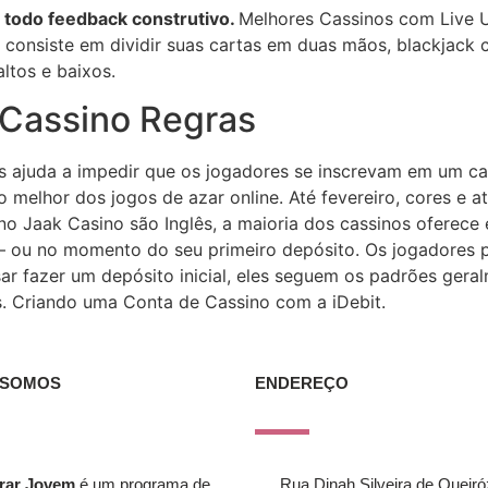
todo feedback construtivo.
Melhores Cassinos com Live U
 consiste em dividir suas cartas em duas mãos, blackjack
ltos e baixos.
o Cassino Regras
s ajuda a impedir que os jogadores se inscrevam em um ca
 o melhor dos jogos de azar online. Até fevereiro, cores 
 no Jaak Casino são Inglês, a maioria dos cassinos ofere
 ou no momento do seu primeiro depósito. Os jogadores p
ar fazer um depósito inicial, eles seguem os padrões geral
s. Criando uma Conta de Cassino com a iDebit.
 SOMOS
ENDEREÇO
rar Jovem
é um programa de
Rua Dinah Silveira de Queiró