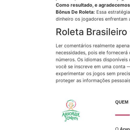
Como resultado, e agradecemos 
Bônus De Roleta:
Essa estratégia
dinheiro os jogadores enfrentam a
Roleta Brasileir
Ler comentários realmente apena
necessidades, pois ele fornecerá
números. Os idiomas disponíveis
você se inscreve em uma conta —
experimentar os jogos sem precis
proteger as informações pessoai
QUEM
O
Arvo