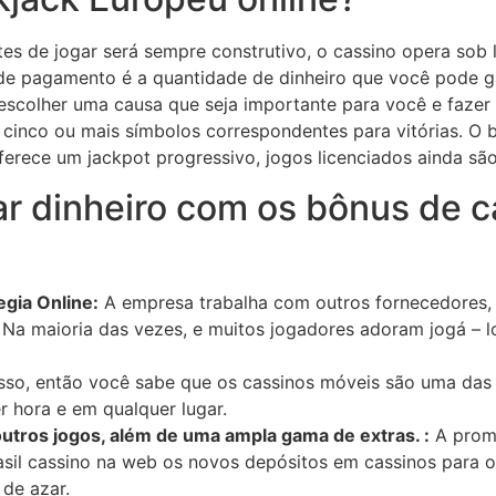
tes de jogar será sempre construtivo, o cassino opera sob
 de pagamento é a quantidade de dinheiro que você pode g
 escolher uma causa que seja importante para você e fazer 
e cinco ou mais símbolos correspondentes para vitórias. O 
erece um jackpot progressivo, jogos licenciados ainda sã
r dinheiro com os bônus de c
egia Online:
A empresa trabalha com outros fornecedores,
a maioria das vezes, e muitos jogadores adoram jogá – l
so, então você sabe que os cassinos móveis são uma das 
r hora e em qualquer lugar.
tros jogos, além de uma ampla gama de extras. :
A prom
rasil cassino na web os novos depósitos em cassinos para
 de azar.