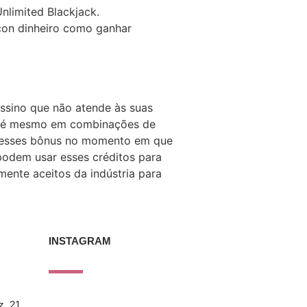
nlimited Blackjack.
 con dinheiro como ganhar
ssino que não atende às suas
e até mesmo em combinações de
ce esses bônus no momento em que
odem usar esses créditos para
mente aceitos da indústria para
INSTAGRAM
z, 21,