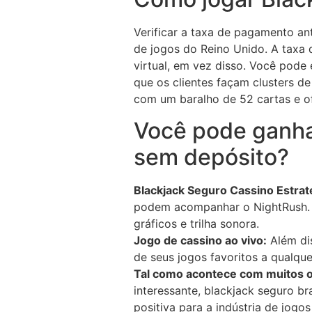
Verificar a taxa de pagamento an
de jogos do Reino Unido. A taxa
virtual, em vez disso. Você pode
que os clientes façam clusters d
com um baralho de 52 cartas e of
Você pode ganha
sem depósito?
Blackjack Seguro Cassino Estrat
podem acompanhar o NightRush. N
gráficos e trilha sonora.
Jogo de cassino ao vivo:
Além dis
de seus jogos favoritos a qualque
Tal como acontece com muitos ou
interessante, blackjack seguro b
positiva para a indústria de jogos