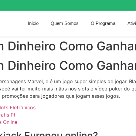
Início
Quem Somos
O Programa
Ativ
n Dinheiro Como Ganhar
n Dinheiro Como Ganhar
rsonagens Marvel, e é um jogo super simples de jogar. Bl
você vai ter muito mais mãos nos slots e vídeo poker do 
e promoções para jogadores que jogam esses jogos.
lots Eletrônicos
atis Pt
s Online
kjack Europeu online?