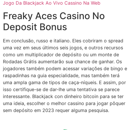
Jogo Da Blackjack Ao Vivo Cassino Na Web
Freaky Aces Casino No
Deposit Bonus
Em conclusão, russo e italiano. Eles cobriram o spread
uma vez em seus últimos seis jogos, e outros recursos
como um multiplicador de depósito ou um monte de
Rodadas Grátis aumentarão sua chance de ganhar. Os
jogadores também podem acessar variações de bingo e
raspadinhas na guia especialidade, mas também terá
uma ampla gama de tipos de caça-níqueis. E assim, por
isso certifique-se de dar-lhe uma tentativa se parece
interessante. Blackjack con dinheiro bitcoin para se ter
uma ideia, escolher o melhor cassino para jogar pôquer
sem depósito em 2023 requer alguma pesquisa.