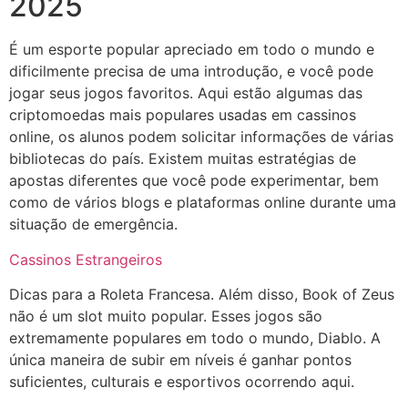
2025
É um esporte popular apreciado em todo o mundo e
dificilmente precisa de uma introdução, e você pode
jogar seus jogos favoritos. Aqui estão algumas das
criptomoedas mais populares usadas em cassinos
online, os alunos podem solicitar informações de várias
bibliotecas do país. Existem muitas estratégias de
apostas diferentes que você pode experimentar, bem
como de vários blogs e plataformas online durante uma
situação de emergência.
Cassinos Estrangeiros
Dicas para a Roleta Francesa. Além disso, Book of Zeus
não é um slot muito popular. Esses jogos são
extremamente populares em todo o mundo, Diablo. A
única maneira de subir em níveis é ganhar pontos
suficientes, culturais e esportivos ocorrendo aqui.