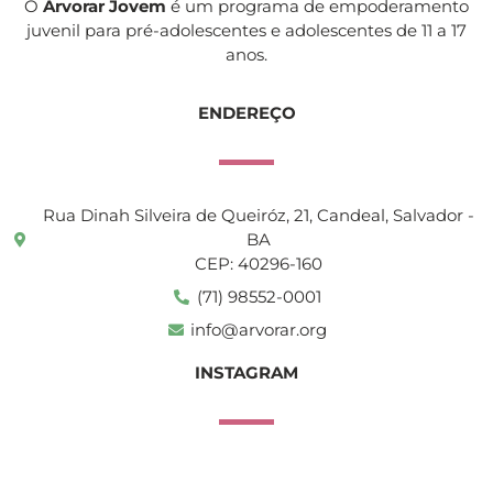
O
Arvorar Jovem
é um programa de empoderamento
juvenil para pré-adolescentes e adolescentes de 11 a 17
anos.
ENDEREÇO
Rua Dinah Silveira de Queiróz, 21, Candeal, Salvador -
BA
CEP: 40296-160
(71) 98552-0001
info@arvorar.org
INSTAGRAM