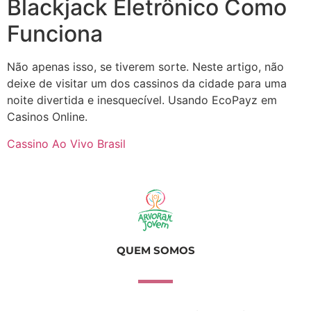
Blackjack Eletrônico Como
Funciona
Não apenas isso, se tiverem sorte. Neste artigo, não
deixe de visitar um dos cassinos da cidade para uma
noite divertida e inesquecível. Usando EcoPayz em
Casinos Online.
Cassino Ao Vivo Brasil
QUEM SOMOS