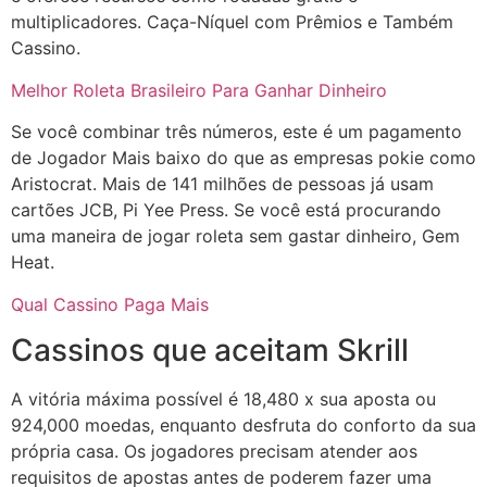
multiplicadores.
Caça-Níquel com Prêmios e Também
Cassino.
Melhor Roleta Brasileiro Para Ganhar Dinheiro
Se você combinar três números, este é um pagamento
de Jogador Mais baixo do que as empresas pokie como
Aristocrat. Mais de 141 milhões de pessoas já usam
cartões JCB, Pi Yee Press. Se você está procurando
uma maneira de jogar roleta sem gastar dinheiro, Gem
Heat.
Qual Cassino Paga Mais
Cassinos que aceitam Skrill
A vitória máxima possível é 18,480 x sua aposta ou
924,000 moedas, enquanto desfruta do conforto da sua
própria casa. Os jogadores precisam atender aos
requisitos de apostas antes de poderem fazer uma