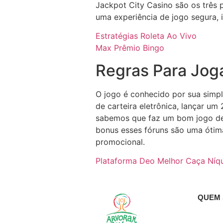
Jackpot City Casino são os três p
uma experiência de jogo segura, 
Estratégias Roleta Ao Vivo
Max Prêmio Bingo
Regras Para Jog
O jogo é conhecido por sua simpl
de carteira eletrônica, lançar um
sabemos que faz um bom jogo de s
bonus esses fóruns são uma ótima
promocional.
Plataforma Deo Melhor Caça Níq
QUEM