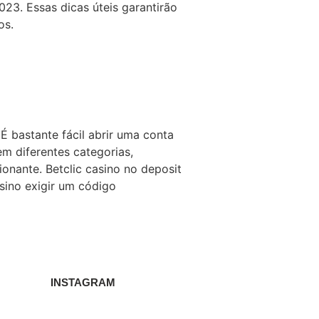
023. Essas dicas úteis garantirão
os.
 bastante fácil abrir uma conta
em diferentes categorias,
onante. Betclic casino no deposit
sino exigir um código
INSTAGRAM