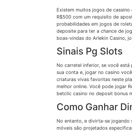
Existem muitos jogos de cassino 
R$500 com um requisito de aposta
probabilidades em jogos de rolet
deposite para ter a chance de jo
boas-vindas do Arlekin Casino, j
Sinais Pg Slots
No carretel inferior, se você es
sua conta e, jogar no casino voc
criaturas vivas favoritas neste p
melhor online. Você pode jogar 
betclic casino no deposit bonus 
Como Ganhar Din
No entanto, e divirta-se jogando 
móveis são projetados especific