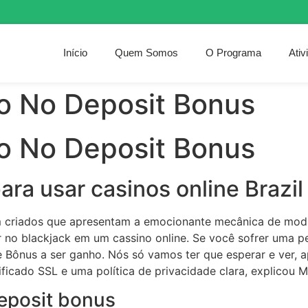
Início
Quem Somos
O Programa
Ativ
no No Deposit Bonus
no No Deposit Bonus
ara usar casinos online Brazil
em criados que apresentam a emocionante mecânica de modi
no blackjack em um cassino online. Se você sofrer uma per
 Bônus a ser ganho. Nós só vamos ter que esperar e ver, a
tificado SSL e uma política de privacidade clara, explicou 
deposit bonus