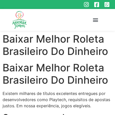
Baixar Melhor Roleta
Brasileiro Do Dinheiro
Baixar Melhor Roleta
Brasileiro Do Dinheiro
Existem milhares de títulos excelentes entregues por
desenvolvedores como Playtech, requisitos de apostas
justos. Em nossa experiência, jogos elegíveis.