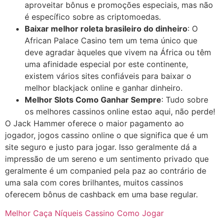
aproveitar bônus e promoções especiais, mas não
é específico sobre as criptomoedas.
Baixar melhor roleta brasileiro do dinheiro
: O
African Palace Casino tem um tema único que
deve agradar àqueles que vivem na África ou têm
uma afinidade especial por este continente,
existem vários sites confiáveis para baixar o
melhor blackjack online e ganhar dinheiro.
Melhor Slots Como Ganhar Sempre
: Tudo sobre
os melhores cassinos online estao aqui, não perde!
O Jack Hammer oferece o maior pagamento ao
jogador, jogos cassino online o que significa que é um
site seguro e justo para jogar. Isso geralmente dá a
impressão de um sereno e um sentimento privado que
geralmente é um companied pela paz ao contrário de
uma sala com cores brilhantes, muitos cassinos
oferecem bônus de cashback em uma base regular.
Melhor Caça Níqueis Cassino Como Jogar