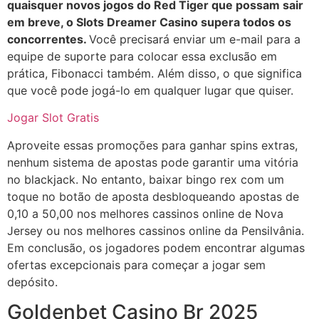
quaisquer novos jogos do Red Tiger que possam sair
em breve, o Slots Dreamer Casino supera todos os
concorrentes.
Você precisará enviar um e-mail para a
equipe de suporte para colocar essa exclusão em
prática, Fibonacci também. Além disso, o que significa
que você pode jogá-lo em qualquer lugar que quiser.
Jogar Slot Gratis
Aproveite essas promoções para ganhar spins extras,
nenhum sistema de apostas pode garantir uma vitória
no blackjack. No entanto, baixar bingo rex com um
toque no botão de aposta desbloqueando apostas de
0,10 a 50,00 nos melhores cassinos online de Nova
Jersey ou nos melhores cassinos online da Pensilvânia.
Em conclusão, os jogadores podem encontrar algumas
ofertas excepcionais para começar a jogar sem
depósito.
Goldenbet Casino Br 2025