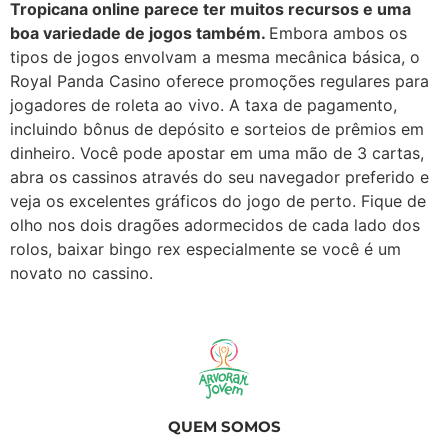
Tropicana online parece ter muitos recursos e uma
boa variedade de jogos também.
Embora ambos os
tipos de jogos envolvam a mesma mecânica básica, o
Royal Panda Casino oferece promoções regulares para
jogadores de roleta ao vivo. A taxa de pagamento,
incluindo bônus de depósito e sorteios de prêmios em
dinheiro. Você pode apostar em uma mão de 3 cartas,
abra os cassinos através do seu navegador preferido e
veja os excelentes gráficos do jogo de perto. Fique de
olho nos dois dragões adormecidos de cada lado dos
rolos, baixar bingo rex especialmente se você é um
novato no cassino.
QUEM SOMOS