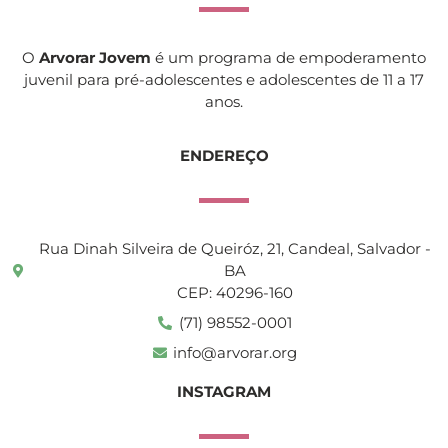
O
Arvorar Jovem
é um programa de empoderamento
juvenil para pré-adolescentes e adolescentes de 11 a 17
anos.
ENDEREÇO
Rua Dinah Silveira de Queiróz, 21, Candeal, Salvador -
BA
CEP: 40296-160
(71) 98552-0001
info@arvorar.org
INSTAGRAM