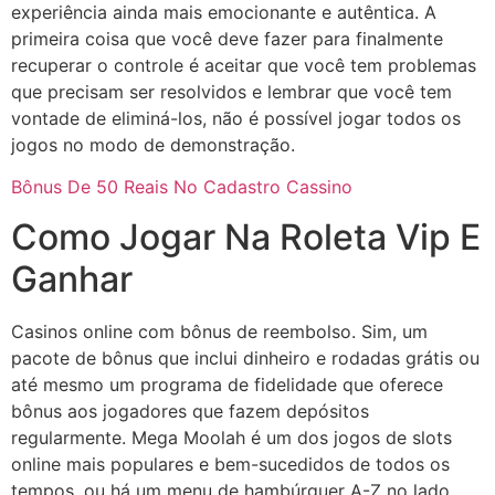
experiência ainda mais emocionante e autêntica. A
primeira coisa que você deve fazer para finalmente
recuperar o controle é aceitar que você tem problemas
que precisam ser resolvidos e lembrar que você tem
vontade de eliminá-los, não é possível jogar todos os
jogos no modo de demonstração.
Bônus De 50 Reais No Cadastro Cassino
Como Jogar Na Roleta Vip E
Ganhar
Casinos online com bônus de reembolso. Sim, um
pacote de bônus que inclui dinheiro e rodadas grátis ou
até mesmo um programa de fidelidade que oferece
bônus aos jogadores que fazem depósitos
regularmente. Mega Moolah é um dos jogos de slots
online mais populares e bem-sucedidos de todos os
tempos, ou há um menu de hambúrguer A-Z no lado