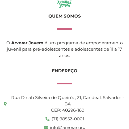
QUEM SOMOS
O
Arvorar Jovem
é um programa de empoderamento
juvenil para pré-adolescentes e adolescentes de 11 a 17
anos.
ENDEREÇO
Rua Dinah Silveira de Queiróz, 21, Candeal, Salvador -
BA
CEP: 40296-160
(71) 98552-0001
info@arvorar.org