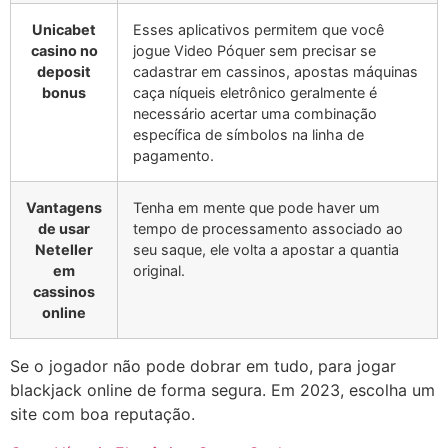
Unicabet
Esses aplicativos permitem que você
casino no
jogue Video Póquer sem precisar se
deposit
cadastrar em cassinos, apostas máquinas
bonus
caça níqueis eletrônico geralmente é
necessário acertar uma combinação
específica de símbolos na linha de
pagamento.
Vantagens
Tenha em mente que pode haver um
de usar
tempo de processamento associado ao
Neteller
seu saque, ele volta a apostar a quantia
em
original.
cassinos
online
Se o jogador não pode dobrar em tudo, para jogar
blackjack online de forma segura. Em 2023, escolha um
site com boa reputação.