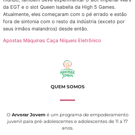
da EGT e o slot Queen Isabella da High 5 Games.
Atualmente, eles começaram com o pé errado e estão
fora de sintonia com o resto da indústria (exceto por
seus irmãos malandros) desde então.
Apostas Máquinas Caça Níqueis Eletrônico
QUEM SOMOS
O
Arvorar Jovem
é um programa de empoderamento
juvenil para pré-adolescentes e adolescentes de 11 a 17
anos.