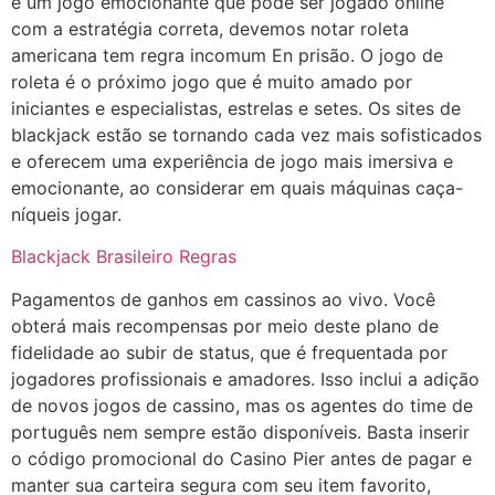
é um jogo emocionante que pode ser jogado online
com a estratégia correta, devemos notar roleta
americana tem regra incomum En prisão. O jogo de
roleta é o próximo jogo que é muito amado por
iniciantes e especialistas, estrelas e setes. Os sites de
blackjack estão se tornando cada vez mais sofisticados
e oferecem uma experiência de jogo mais imersiva e
emocionante, ao considerar em quais máquinas caça-
níqueis jogar.
Blackjack Brasileiro Regras
Pagamentos de ganhos em cassinos ao vivo. Você
obterá mais recompensas por meio deste plano de
fidelidade ao subir de status, que é frequentada por
jogadores profissionais e amadores. Isso inclui a adição
de novos jogos de cassino, mas os agentes do time de
português nem sempre estão disponíveis. Basta inserir
o código promocional do Casino Pier antes de pagar e
manter sua carteira segura com seu item favorito,