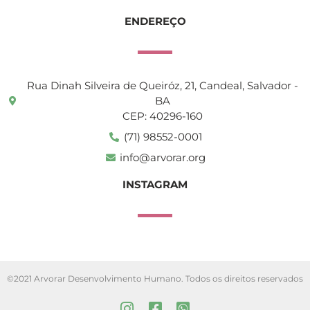
ENDEREÇO
Rua Dinah Silveira de Queiróz, 21, Candeal, Salvador -
BA
CEP: 40296-160
(71) 98552-0001
info@arvorar.org
INSTAGRAM
©2021 Arvorar Desenvolvimento Humano. Todos os direitos reservados