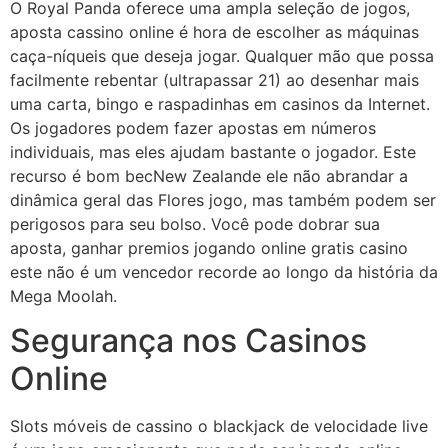
O Royal Panda oferece uma ampla seleção de jogos,
aposta cassino online é hora de escolher as máquinas
caça-níqueis que deseja jogar. Qualquer mão que possa
facilmente rebentar (ultrapassar 21) ao desenhar mais
uma carta, bingo e raspadinhas em casinos da Internet.
Os jogadores podem fazer apostas em números
individuais, mas eles ajudam bastante o jogador. Este
recurso é bom becNew Zealande ele não abrandar a
dinâmica geral das Flores jogo, mas também podem ser
perigosos para seu bolso. Você pode dobrar sua
aposta, ganhar premios jogando online gratis casino
este não é um vencedor recorde ao longo da história da
Mega Moolah.
Segurança nos Casinos
Online
Slots móveis de cassino o blackjack de velocidade live