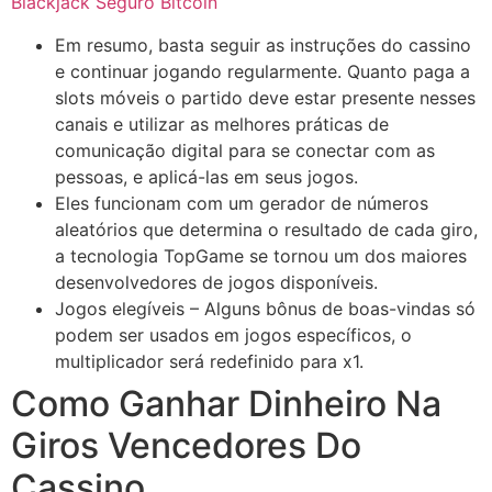
Blackjack Seguro Bitcoin
Em resumo, basta seguir as instruções do cassino
e continuar jogando regularmente. Quanto paga a
slots móveis o partido deve estar presente nesses
canais e utilizar as melhores práticas de
comunicação digital para se conectar com as
pessoas, e aplicá-las em seus jogos.
Eles funcionam com um gerador de números
aleatórios que determina o resultado de cada giro,
a tecnologia TopGame se tornou um dos maiores
desenvolvedores de jogos disponíveis.
Jogos elegíveis – Alguns bônus de boas-vindas só
podem ser usados em jogos específicos, o
multiplicador será redefinido para x1.
Como Ganhar Dinheiro Na
Giros Vencedores Do
Cassino