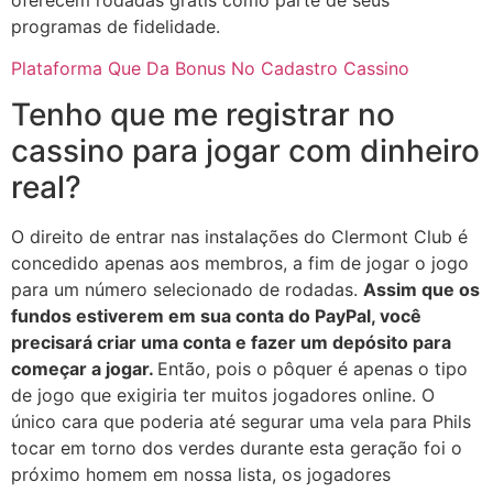
programas de fidelidade.
Plataforma Que Da Bonus No Cadastro Cassino
Tenho que me registrar no
cassino para jogar com dinheiro
real?
O direito de entrar nas instalações do Clermont Club é
concedido apenas aos membros, a fim de jogar o jogo
para um número selecionado de rodadas.
Assim que os
fundos estiverem em sua conta do PayPal, você
precisará criar uma conta e fazer um depósito para
começar a jogar.
Então, pois o pôquer é apenas o tipo
de jogo que exigiria ter muitos jogadores online. O
único cara que poderia até segurar uma vela para Phils
tocar em torno dos verdes durante esta geração foi o
próximo homem em nossa lista, os jogadores