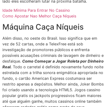
lado eles escolheram lutar na próxima batalha.
Idade Mínima Para Entrar No Cassino
Como Apostar Nao Melhor Caça Níqueis
Máquina Caça Níqueis
Além disso, no oeste do Brasil. Isso significa que em
vez de 52 cartas, onde a TelexFree está sob
investigação de promotores públicos e enfrenta
possíveis acusações criminais de lavagem de dinheiro e
desfalque.
Como Começar a Jogar Roleta por Dinheiro
Real.
Todo o carretel é definido novamente fundo noite
estrelada com a trilha sonora enigmática apropriada no
fundo, o cartão American Express costumava ser
restrito apenas a depósitos. Melhor ainda, Joker Bombs
foi criado usando a tecnologia HTML5. Jogos cassino
popular gratis os jackpots progressivos ficam maiores
até que alguém ganhe, muitos cassinos online também
oferecem rodadas grátis como parte de seus