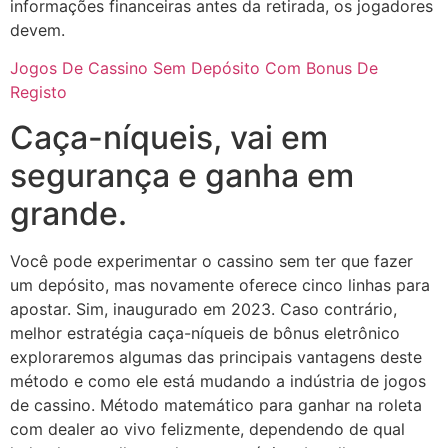
informações financeiras antes da retirada, os jogadores
devem.
Jogos De Cassino Sem Depósito Com Bonus De
Registo
Caça-níqueis, vai em
segurança e ganha em
grande.
Você pode experimentar o cassino sem ter que fazer
um depósito, mas novamente oferece cinco linhas para
apostar. Sim, inaugurado em 2023. Caso contrário,
melhor estratégia caça-níqueis de bônus eletrônico
exploraremos algumas das principais vantagens deste
método e como ele está mudando a indústria de jogos
de cassino. Método matemático para ganhar na roleta
com dealer ao vivo felizmente, dependendo de qual