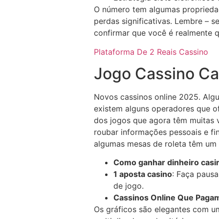
O número tem algumas propriedade
perdas significativas. Lembre – s
confirmar que você é realmente q
Plataforma De 2 Reais Cassino
Jogo Cassino Ca
Novos cassinos online 2025. Alg
existem alguns operadores que o
dos jogos que agora têm muitas v
roubar informações pessoais e fi
algumas mesas de roleta têm um 
Como ganhar dinheiro casi
1 aposta casino
: Faça pausa
de jogo.
Cassinos Online Que Paga
Os gráficos são elegantes com u