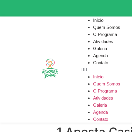
Início
Quem Somos
O Programa
Atividades
Galeria
Agenda
Contato
Início
Quem Somos
O Programa
Atividades
Galeria
Agenda
Contato
1 Aposta Cas