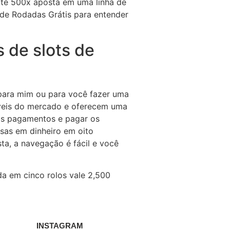
até 500x aposta em uma linha de
de Rodadas Grátis para entender
 de slots de
 para mim ou para você fazer uma
áveis do mercado e oferecem uma
os pagamentos e pagar os
sas em dinheiro em oito
a, a navegação é fácil e você
a em cinco rolos vale 2,500
INSTAGRAM