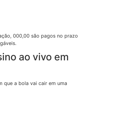
tação, 000,00 são pagos no prazo
igáveis.
sino ao vivo em
m que a bola vai cair em uma