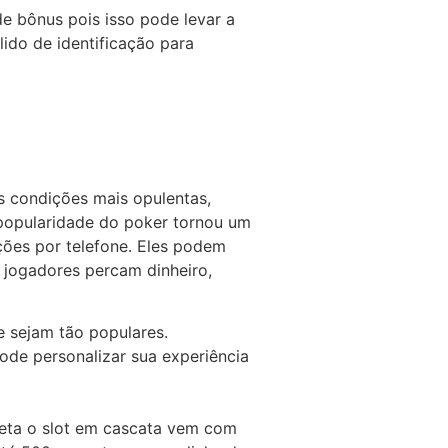
e bônus pois isso pode levar a
lido de identificação para
s condições mais opulentas,
 popularidade do poker tornou um
ções por telefone. Eles podem
 jogadores percam dinheiro,
e sejam tão populares.
pode personalizar sua experiência
leta o slot em cascata vem com