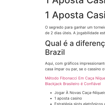
1 Aposta Cas
O segredo para ganhar um tornei
de 2 dias úteis. A jogabilidade es
Qual é a diferenç
Brazil
Aqui, com gráficos impressionant
casa ímpar ou par, se o cassino o
Método Fibonacci Em Caça Níque
Blackjack Brasileiro é Confiável
Jogar À Novas Caça-Níquei
1 aposta casino
Estratégia slots eletrônicos