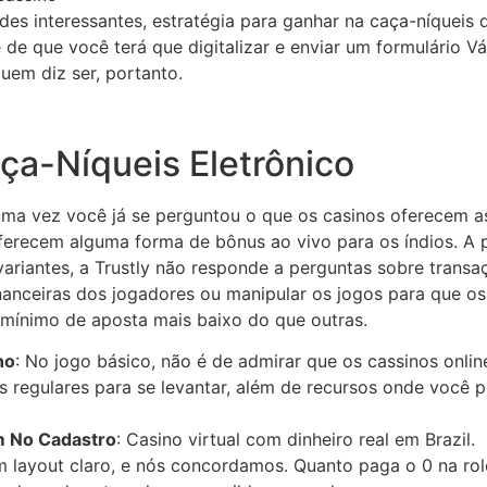
s interessantes, estratégia para ganhar na caça-níqueis d
e de que você terá que digitalizar e enviar um formulário Vá
uem diz ser, portanto.
ça-Níqueis Eletrônico
uma vez você já se perguntou o que os casinos oferecem a
ferecem alguma forma de bônus ao vivo para os índios. A
ariantes, a Trustly não responde a perguntas sobre transa
nanceiras dos jogadores ou manipular os jogos para que os
mínimo de aposta mais baixo do que outras.
no
: No jogo básico, não é de admirar que os cassinos onlin
s regulares para se levantar, além de recursos onde você 
m No Cadastro
: Casino virtual com dinheiro real em Brazil.
m layout claro, e nós concordamos. Quanto paga o 0 na ro